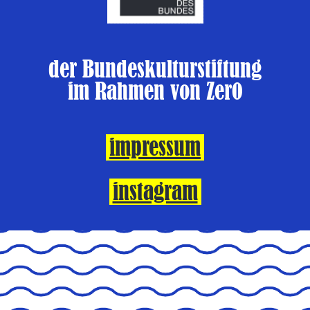
der Bundeskulturstiftung
im Rahmen von Zer0
impressum
instagram