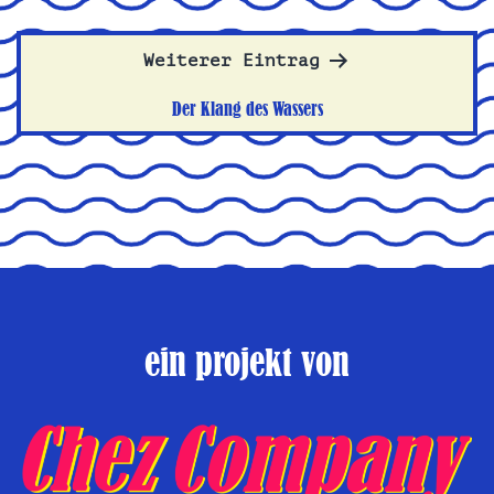
Weiterer Eintrag
Der Klang des Wassers
ein projekt von