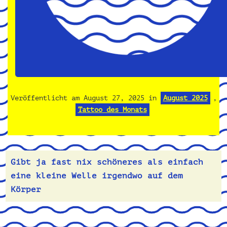
Veröffentlicht am
August 27, 2025
in
August 2025
,
Tattoo des Monats
Gibt ja fast nix schöneres als einfach
eine kleine Welle irgendwo auf dem
Körper