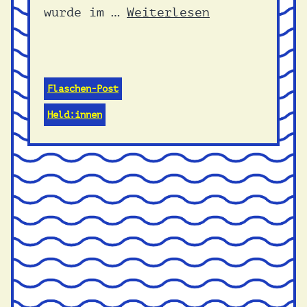
wurde im …
Weiterlesen
Flaschen-Post
Held:innen