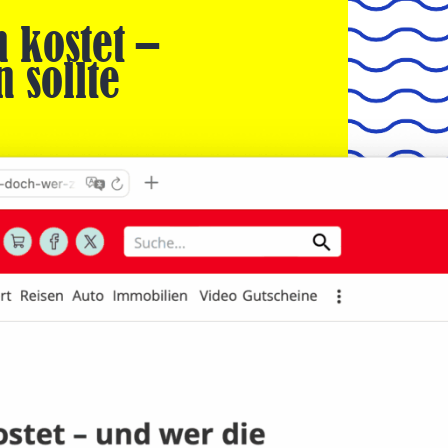
 kostet –
 sollte