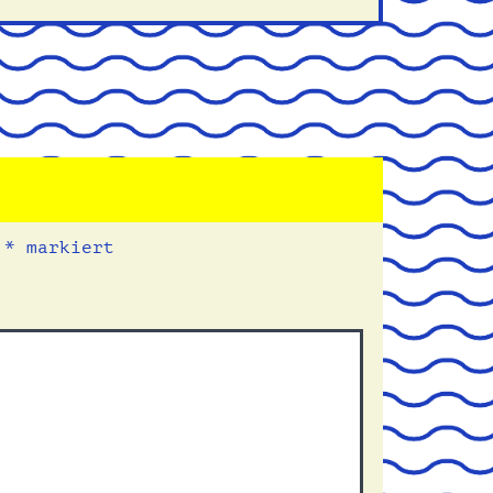
t
*
markiert