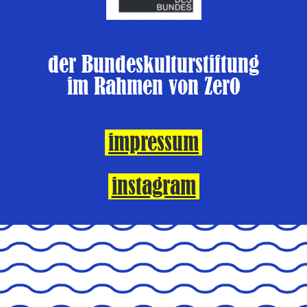
der Bundeskulturstiftung
im Rahmen von Zer0
impressum
instagram