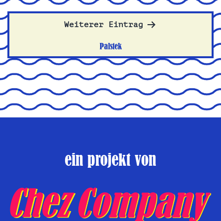
Weiterer Eintrag
Palstek
ein projekt von