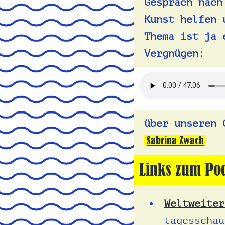
Gespräch nach
Kunst helfen 
Thema ist ja 
Vergnügen:
über unseren 
Sabrina Zwach
Links zum Pod
Weltweiter
tagesschau