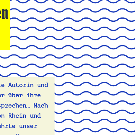
en
ie Autorin und
r über ihre
sprechen… Nach
on Rhein und
ührte unser