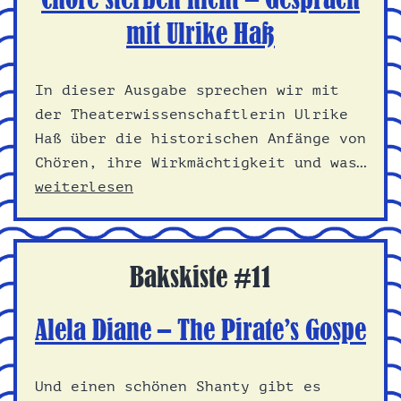
mit Ulrike Haß
In dieser Ausgabe sprechen wir mit
der Theaterwissenschaftlerin Ulrike
Haß über die historischen Anfänge von
Chören, ihre Wirkmächtigkeit und was…
Chöre
weiterlesen
sterben
nicht
–
Bakskiste #11
Gespräch
mit
Alela Diane – The Pirate’s Gospe
Ulrike
Haß
Und einen schönen Shanty gibt es