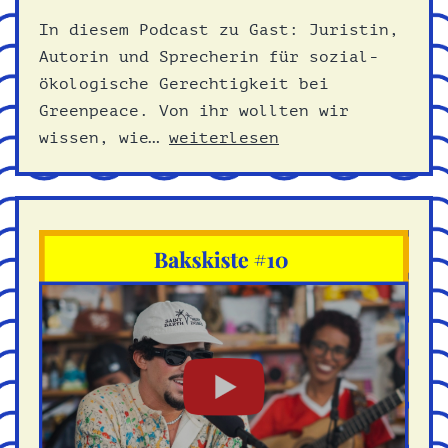
In diesem Podcast zu Gast: Juristin,
Autorin und Sprecherin für sozial-
ökologische Gerechtigkeit bei
Greenpeace. Von ihr wollten wir
Prinzip
wissen, wie…
weiterlesen
Hoffnung
–
Gespräch
mit
Baro
Gabbert,
Greenpeace