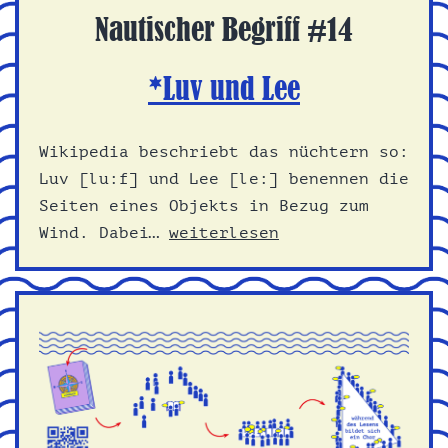
Nautischer Begriff #14
*Luv und Lee
Wikipedia beschriebt das nüchtern so:
Luv [lu:f] und Lee [le:] benennen die
Seiten eines Objekts in Bezug zum
*Luv
Wind. Dabei…
weiterlesen
und
Lee