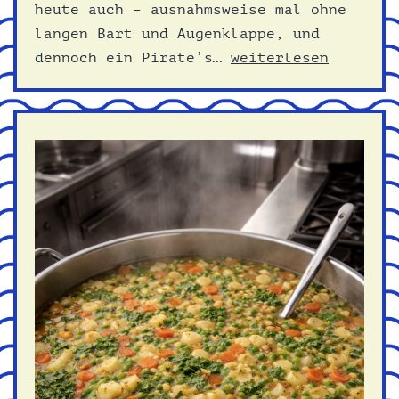
heute auch – ausnahmsweise mal ohne
langen Bart und Augenklappe, und
Alela
dennoch ein Pirate’s…
weiterlesen
Diane
–
The
Pirate’s
Gospe