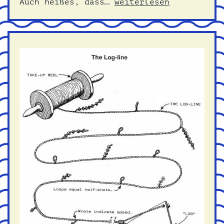
Fingerfood
Auch heißes, dass…
weiterlesen