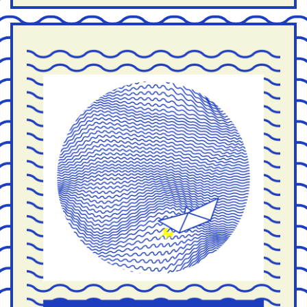
oder
Seemannslied