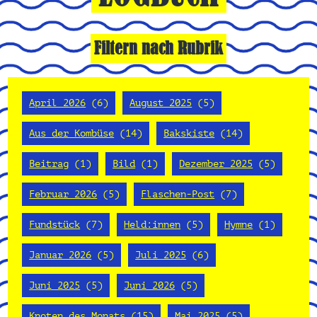
Filtern nach Rubrik
April 2026
(6)
August 2025
(5)
Aus der Kombüse
(14)
Bakskiste
(14)
Beitrag
(1)
Bild
(1)
Dezember 2025
(5)
Februar 2026
(5)
Flaschen-Post
(7)
Fundstück
(7)
Held:innen
(5)
Hymne
(1)
Januar 2026
(5)
Juli 2025
(6)
Juni 2025
(5)
Juni 2026
(5)
Knoten des Monats
(15)
Mai 2025
(5)