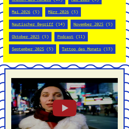
Mai 2026
(5)
März 2026
(5)
Nautischer Begriff
(14)
November 2025
(5)
Oktober 2025
(5)
Podcast
(11)
September 2025
(5)
Tattoo des Monats
(13)