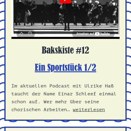
Bakskiste #12
Ein Sportstück 1/2
Im aktuellen Podcast mit Ulrike Haß
taucht der Name Einar Schleef einmal
schon auf. Wer mehr über seine
Ein
chorischen Arbeiten…
weiterlesen
Sportstück
1/2