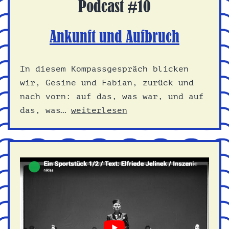
Podcast #10
Ankunft und Aufbruch
In diesem Kompassgespräch blicken
wir, Gesine und Fabian, zurück und
nach vorn: auf das, was war, und auf
Ankunft
das, was…
weiterlesen
und
Aufbruch