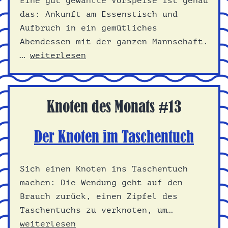
Eine gut gewählte Vorspeise ist genau
das: Ankunft am Essenstisch und
Aufbruch in ein gemütliches
Abendessen mit der ganzen Mannschaft.
Vorspeise
…
weiterlesen
Knoten des Monats #13
Der Knoten im Taschentuch
Sich einen Knoten ins Taschentuch
machen: Die Wendung geht auf den
Brauch zurück, einen Zipfel des
Der
Taschentuchs zu verknoten, um…
Knoten
weiterlesen