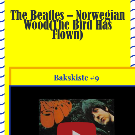
The Beatles – Norwegian
Wood(The Bird Has
Flown)