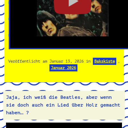
Veröffentlicht am
Januar 13, 2026
in
Bakskiste
,
Januar 2026
Jaja, ich weiß die Beatles, aber wenn
sie doch auch ein Lied über Holz gemacht
haben… ?