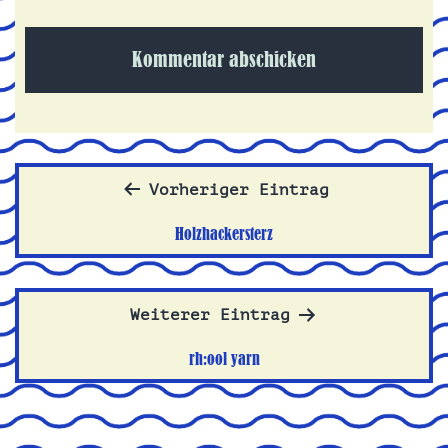
Beitragsnavigation
Vorheriger Eintrag
Holzhackersterz
Weiterer Eintrag
rh:ool yarn