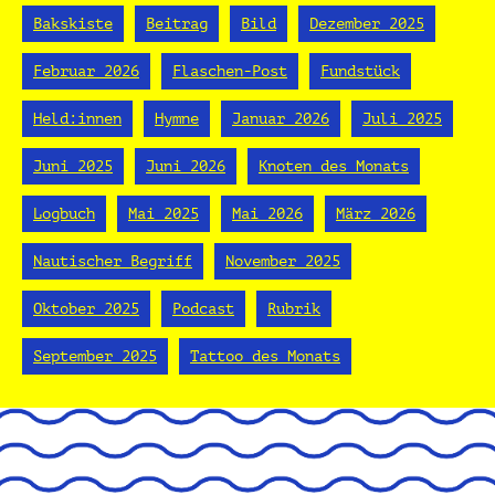
Bakskiste
Beitrag
Bild
Dezember 2025
Februar 2026
Flaschen-Post
Fundstück
Held:innen
Hymne
Januar 2026
Juli 2025
Juni 2025
Juni 2026
Knoten des Monats
Logbuch
Mai 2025
Mai 2026
März 2026
Nautischer Begriff
November 2025
Oktober 2025
Podcast
Rubrik
September 2025
Tattoo des Monats